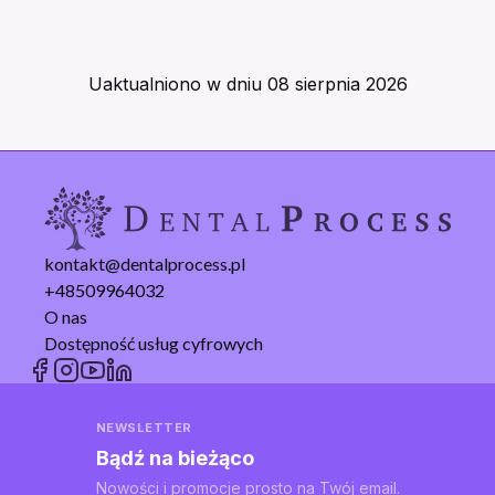
Uaktualniono w dniu
08 sierpnia 2026
kontakt@dentalprocess.pl
+48509964032
O nas
Dostępność usług cyfrowych
NEWSLETTER
Bądź na bieżąco
Nowości i promocje prosto na Twój email.