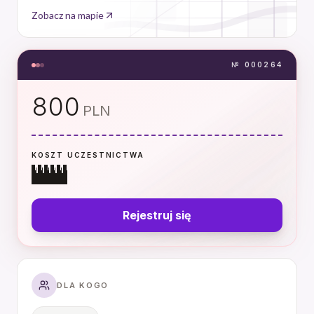
Zobacz na mapie
№
000264
800
PLN
KOSZT UCZESTNICTWA
Rejestruj
się
DLA KOGO