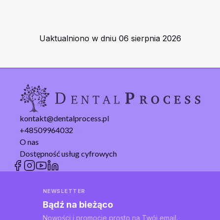
Uaktualniono w dniu
06 sierpnia 2026
kontakt@dentalprocess.pl
+48509964032
O nas
Dostępność usług cyfrowych
NEWSLETTER
Bądź na bieżąco
Nowości i promocje prosto na Twój email.