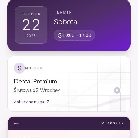
TERMIN
SIERPIEŃ
22
Sobota
10:00
–
17:00
2026
MIEJSCE
Dental Premium
Śrutowa 15, Wrocław
Zobacz na mapie
№
000257