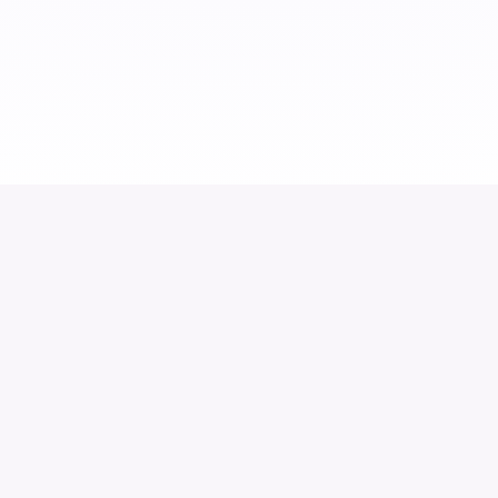
kontakt@dentalprocess.pl
+48509964032
O nas
Dostępność usług cyfrowych