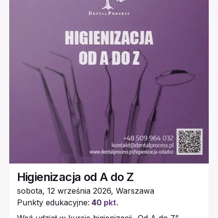
Higienizacja od A do Z
sobota, 12 września 2026
,
Warszawa
Punkty edukacyjne:
40
pkt.
Weź udział w kursie higienizacji „Od A do Z”.